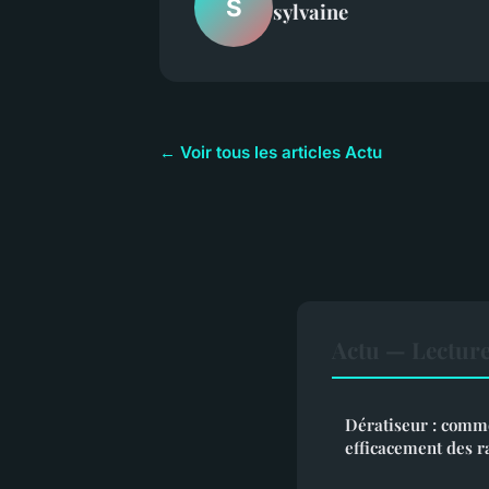
S
sylvaine
← Voir tous les articles Actu
Actu — Lectur
Dératiseur : comme
efficacement des r