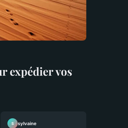
ur expédier vos
sylvaine
S