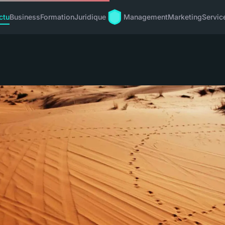
ctu
Business
Formation
Juridique
Management
Marketing
Servic