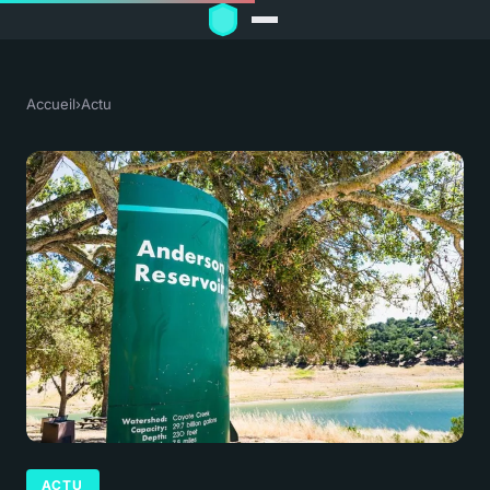
Accueil
›
Actu
ACTU