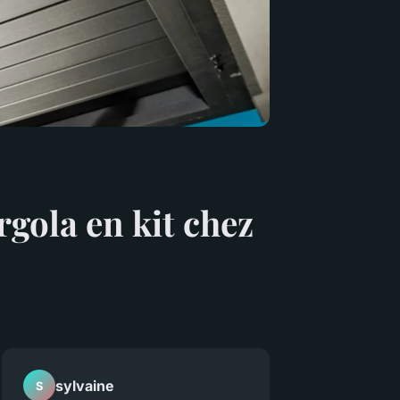
rgola en kit chez
sylvaine
S