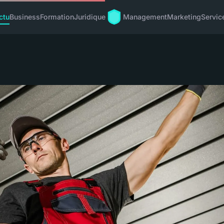
ctu
Business
Formation
Juridique
Management
Marketing
Servic