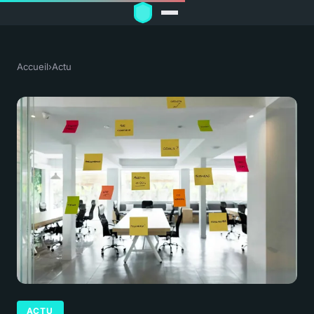
Accueil
›
Actu
ACTU