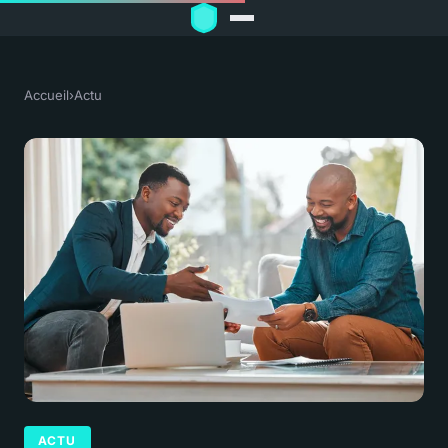
Accueil
›
Actu
ACTU