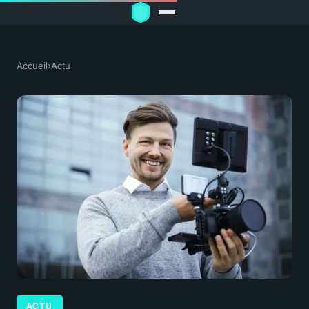
Accueil
›
Actu
ACTU