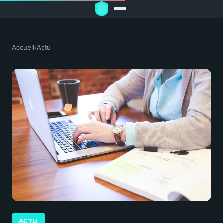
Accueil
›
Actu
ACTU