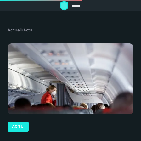
Accueil
›
Actu
ACTU