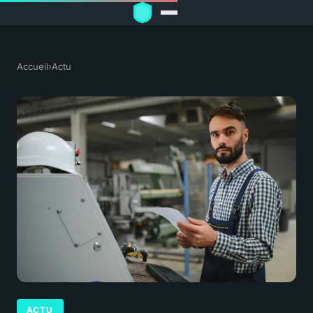
Accueil
›
Actu
ACTU