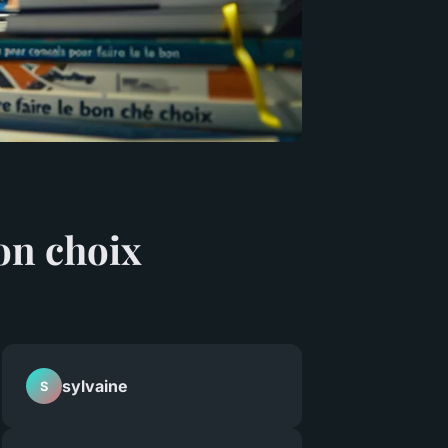
bon choix
sylvaine
S