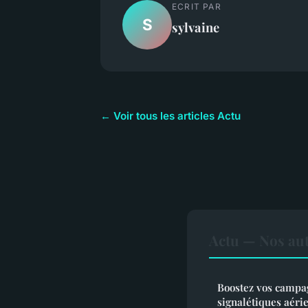
ECRIT PAR
S
sylvaine
← Voir tous les articles Actu
Actu — Nos aut
Boostez vos campag
signalétiques aéri