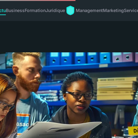
ctu
Business
Formation
Juridique
Management
Marketing
Servic