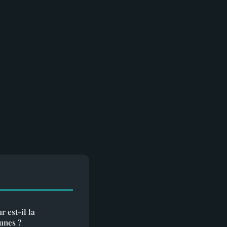
r est-il la
unes ?