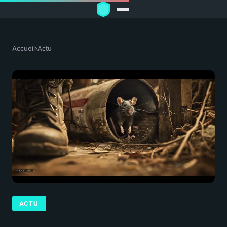
Accueil
›
Actu
ACTU